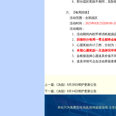
6、部分战区奖励不相同，实际
六
、【每周回馈】
活动范围：
全部战区
活动时间：
2025年8月25日00:00-2
活动规则：
1、活动期间内机甲师消耗能源晶石，获
2、
回馈积分每周一零点都将会被
3、心愿奖励共计三档，分别为：星际珍
4、
本期心愿奖励一旦选择完毕
5、会根据选择心愿道具价值不同，抽取消
6、道具详情可点击活动界面查看珍稀
上一篇;
《决战》8月28日维护更新公告
下一篇;
《决战》8月14日维护更新公告
本站只为免费宣传决战,拒绝盗版游戏 注意