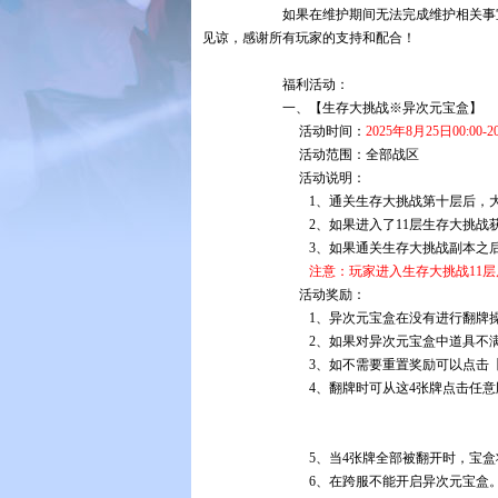
如果在维护期间无法完成维护相关事宜，开机
见谅，感谢所有玩家的支持和配合！
福利活动：
一
、【生存大挑战※异次元宝盒】
活动时间：
2025年8月25日00:00-2
活动范围：全部战区
活动说明：
1、通关生存大挑战第十层后，大
2、
如果进入了11层生存大挑战
3、如果通关生存大挑战副本之后
注意：玩家进入生存大挑战11层
活动奖励：
1
、异次元宝盒在没有进行翻牌
2、如果对异次元宝盒中道具不
3、如不需要重置奖励可以点击
4、翻牌时可从这4张牌点击任
5、
当4张牌全部被翻开时，宝盒
6、在跨服不能开启异次元宝盒