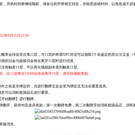
时间将继续顺延，请各位机甲师相互转告，并留意游戏时间，以免造成不必要的
025年8月31日23:59
概率会传送至在第11层，与11层的奇遇NPC对话可以领取1个未鉴定的异次元宝盒
获得的贝金与超级贝金将在离开11层时进行结算。
没有触发11层，可以再次挑战副本直到触发11层。
后，在11层将在1分钟后传送离开11层，请尽快领取奖励。
操作之前是非绑定的，当进行翻牌宝盒会变为绑定且无法在重置道具。
满意可以消耗能源晶石进行重置。
【开始翻牌】进行翻牌。
意牌翻开，获得对应道具奖励，第一次翻牌免费，第二次翻牌开始消耗能源晶石，消耗
将被消失。
。