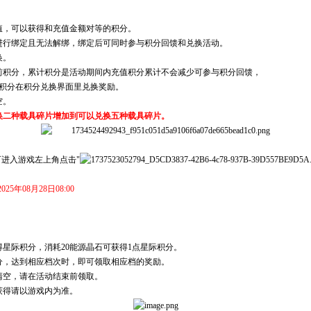
值，可以获得和充值金额对等的积分。
进行绑定且无法解绑，绑定后可同时参与积分回馈和兑换活动。
换。
前积分，累计积分是活动期间内充值积分累计不会减少可参与积分回馈，
积分在积分兑换界面里兑换奖励。
空。
换二种载具碎片增加到可以兑换五种载具碎片。
可进入游戏左上角点击"
2025年08月28日08:00
得星际积分，消耗20能源晶石可获得1点星际积分。
分，达到相应档次时，即可领取相应档的奖励。
清空，请在活动结束前领取。
获得请以游戏内为准。